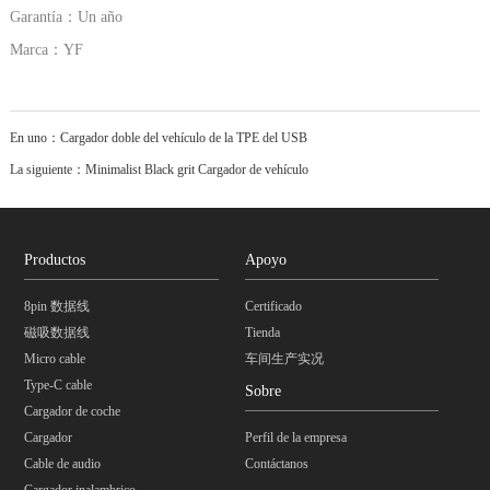
Garantía：Un año
Marca：YF
En uno：
Cargador doble del vehículo de la TPE del USB
La siguiente：
Minimalist Black grit Cargador de vehículo
Productos
Apoyo
8pin 数据线
Certificado
磁吸数据线
Tienda
Micro cable
车间生产实况
Type-C cable
Sobre
Cargador de coche
Cargador
Perfil de la empresa
Cable de audio
Contáctanos
Cargador inalambrico